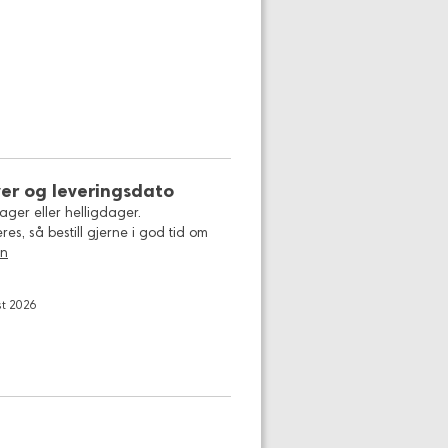
ver og leveringsdato
ager eller helligdager.
es, så bestill gjerne i god tid om
on
st 2026