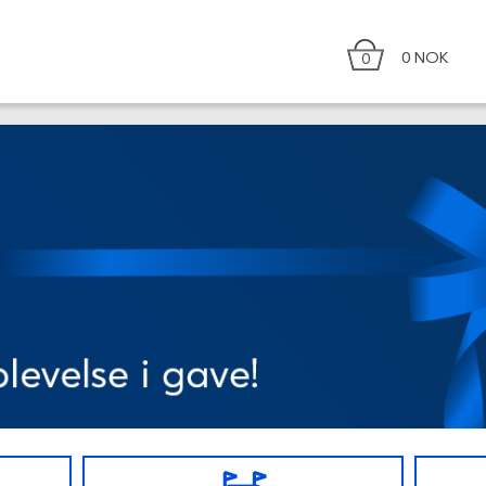
0 NOK
0