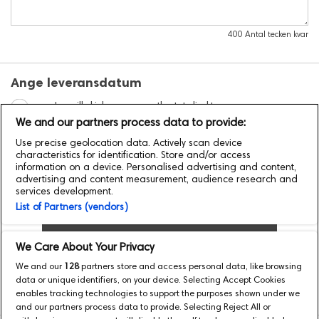
400
Antal tecken kvar
Ange leveransdatum
Jag vill skicka e-presentkortet direkt
We and our partners process data to provide:
Jag vill skicka e-presentkortet på valt datum/tid:
Use precise geolocation data. Actively scan device
characteristics for identification. Store and/or access
Nuvarande tidszon är inställd på UTC+1.
Klicka här
för att
information on a device. Personalised advertising and content,
ändra.
advertising and content measurement, audience research and
services development.
List of Partners (vendors)
Lägg till ett till E-presentkort
We Care About Your Privacy
Gå till Betalning
We and our
128
partners store and access personal data, like browsing
data or unique identifiers, on your device. Selecting Accept Cookies
enables tracking technologies to support the purposes shown under we
and our partners process data to provide. Selecting Reject All or