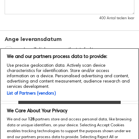
400
Antal tecken kvar
Ange leveransdatum
Jag vill skicka e-presentkortet direkt
We and our partners process data to provide:
Jag vill skicka e-presentkortet på valt datum/tid:
Use precise geolocation data. Actively scan device
characteristics for identification. Store and/or access
Nuvarande tidszon är inställd på UTC+1.
Klicka här
för att
information on a device. Personalised advertising and content,
ändra.
advertising and content measurement, audience research and
services development.
List of Partners (vendors)
Lägg till ett till E-presentkort
We Care About Your Privacy
Gå till Betalning
We and our
128
partners store and access personal data, like browsing
data or unique identifiers, on your device. Selecting Accept Cookies
enables tracking technologies to support the purposes shown under we
and our partners process data to provide. Selecting Reject All or