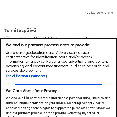
400
Merkkejä jäljellä
Toimituspäivä
Haluan lähettää lahjakortin heti kun mahdollista
We and our partners process data to provide:
Haluan lähettää lahjakortin valittuna ajankohtana:
Use precise geolocation data. Actively scan device
Aikavyöhyke on UTC+2.
Valitse
toinen aikavyöhyke
characteristics for identification. Store and/or access
information on a device. Personalised advertising and content,
advertising and content measurement, audience research and
services development.
Lisää e-Lahjakortti
List of Partners (vendors)
Siirry maksuvaiheeseen
We Care About Your Privacy
We and our
128
partners store and access personal data, like browsing
data or unique identifiers, on your device. Selecting Accept Cookies
enables tracking technologies to support the purposes shown under we
and our partners process data to provide. Selecting Reject All or