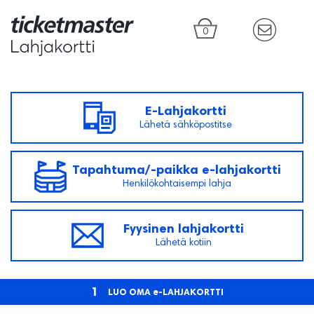
0
E-Lahjakortti
Lähetä sähköpostitse
Tapahtuma/-paikka e-lahjakortti
Henkilökohtaisempi lahja
Fyysinen lahjakortti
Lähetä kotiin
1
LUO OMA e-LAHJAKORTTI