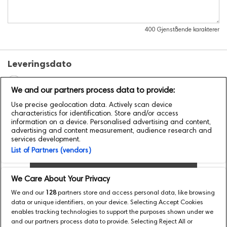
400
Gjenstående karakterer
Leveringsdato
Jeg ønsker å sende e-Gavekortet så snart som mulig
We and our partners process data to provide:
Jeg ønsker å sende e-Gavekortet på en bestemt dato /
Use precise geolocation data. Actively scan device
tid:
characteristics for identification. Store and/or access
information on a device. Personalised advertising and content,
Tidssonen er satt til UTC+1.
Klikk her
for å endre det.
advertising and content measurement, audience research and
services development.
List of Partners (vendors)
Legg til et nytt e-gavekort
We Care About Your Privacy
Gå til betaling
We and our
128
partners store and access personal data, like browsing
data or unique identifiers, on your device. Selecting Accept Cookies
enables tracking technologies to support the purposes shown under we
and our partners process data to provide. Selecting Reject All or